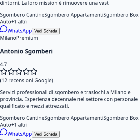
dintorni. La loro mission è rimuovere una vast
Sgombero Cantine
Sgombero Appartamenti
Sgombero Box
Auto
+
1
altri
WhatsApp
Vedi Scheda
Milano
Premium
Antonio Sgomberi
4.7
(
12
recensioni Google)
Servizi professionali di sgombero e traslochi a Milano e
provincia. Esperienza decennale nel settore con personale
qualificato e mezzi attrezzati.
Sgombero Cantine
Sgombero Appartamenti
Sgombero Box
Auto
+
1
altri
WhatsApp
Vedi Scheda