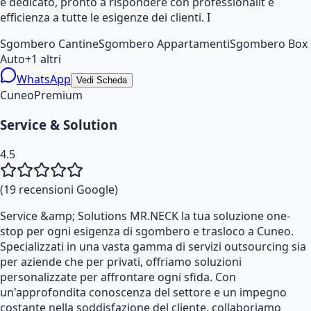
e dedicato, pronto a rispondere con professionalit e
efficienza a tutte le esigenze dei clienti. I
Sgombero Cantine
Sgombero Appartamenti
Sgombero Box
Auto
+
1
altri
WhatsApp
Vedi Scheda
Cuneo
Premium
Service & Solution
4.5
(
19
recensioni Google)
Service &amp; Solutions MR.NECK la tua soluzione one-
stop per ogni esigenza di sgombero e trasloco a Cuneo.
Specializzati in una vasta gamma di servizi outsourcing sia
per aziende che per privati, offriamo soluzioni
personalizzate per affrontare ogni sfida. Con
un'approfondita conoscenza del settore e un impegno
costante nella soddisfazione del cliente, collaboriamo