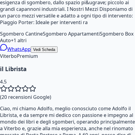
esigenza di sgombero, dallo spazio pi&ugrave; piccolo ai
grandi capannoni industriali. I Nostri Mezzi Disponiamo di
un parco mezzi versatile e adatto a ogni tipo di intervento:
Piaggio Porter: Ideale per interventi ra
Sgombero Cantine
Sgombero Appartamenti
Sgombero Box
Auto
+
1
altri
WhatsApp
Vedi Scheda
Viterbo
Premium
il Librista
4.5
(
20
recensioni Google)
Ciao, mi chiamo Adolfo, meglio conosciuto come Adolfo il
Librista, e da sempre mi dedico con passione e impegno al
mondo dei libri e degli sgomberi, operando principalmente
a Viterbo e, grazie alla mia esperienza, anche nel rinomato
mercato di Porta Portese a Roma. A 60 anni, posso dire di