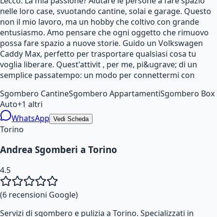
Lecco. La mia passione? Aiutare le persone a fare spazio
nelle loro case, svuotando cantine, solai e garage. Questo
non il mio lavoro, ma un hobby che coltivo con grande
entusiasmo. Amo pensare che ogni oggetto che rimuovo
possa fare spazio a nuove storie. Guido un Volkswagen
Caddy Max, perfetto per trasportare qualsiasi cosa tu
voglia liberare. Quest'attivit , per me, pi&ugrave; di un
semplice passatempo: un modo per connettermi con
Sgombero Cantine
Sgombero Appartamenti
Sgombero Box
Auto
+
1
altri
WhatsApp
Vedi Scheda
Torino
Andrea Sgomberi a Torino
4.5
(
6
recensioni Google)
Servizi di sgombero e pulizia a Torino. Specializzati in