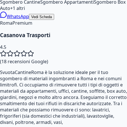
Sgombero Cantine
Sgombero Appartamenti
Sgombero Box
Auto
+
1
altri
WhatsApp
Vedi Scheda
Roma
Premium
Casanova Trasporti
4.5
(
18
recensioni Google)
SvuotaCantineRoma è la soluzione ideale per il tuo
sgombero di materiali ingombranti a Roma e nei comuni
limitrofi. Ci occupiamo di rimuovere tutti i tipi di oggetti e
materiali da appartamenti, uffici, cantine, soffitte, box auto,
giardini, negozi e molto altro ancora. Eseguiamo il corretto
smaltimento dei tuoi rifiuti in discariche autorizzate. Tra i
materiali che possiamo rimuovere ci sono: lavatrici,
frigoriferi (sia domestici che industriali), lavastoviglie,
divani, poltrone, armadi, vasi,