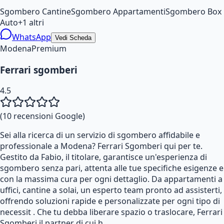
Sgombero Cantine
Sgombero Appartamenti
Sgombero Box
Auto
+
1
altri
WhatsApp
Vedi Scheda
Modena
Premium
Ferrari sgomberi
4.5
(
10
recensioni Google)
Sei alla ricerca di un servizio di sgombero affidabile e
professionale a Modena? Ferrari Sgomberi qui per te.
Gestito da Fabio, il titolare, garantisce un'esperienza di
sgombero senza pari, attenta alle tue specifiche esigenze e
con la massima cura per ogni dettaglio. Da appartamenti a
uffici, cantine a solai, un esperto team pronto ad assisterti,
offrendo soluzioni rapide e personalizzate per ogni tipo di
necessit . Che tu debba liberare spazio o traslocare, Ferrari
Sgomberi il partner di cui h