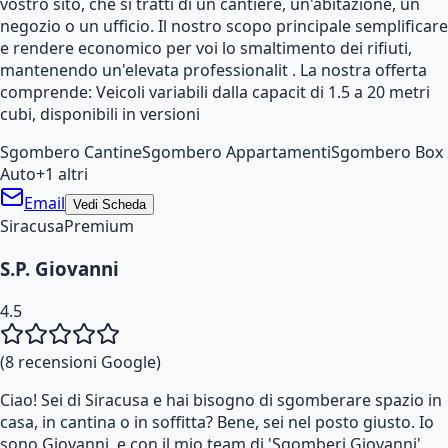
vostro sito, che si tratti di un cantiere, un'abitazione, un
negozio o un ufficio. Il nostro scopo principale semplificare
e rendere economico per voi lo smaltimento dei rifiuti,
mantenendo un'elevata professionalit . La nostra offerta
comprende: Veicoli variabili dalla capacit di 1.5 a 20 metri
cubi, disponibili in versioni
Sgombero Cantine
Sgombero Appartamenti
Sgombero Box
Auto
+
1
altri
Email
Vedi Scheda
Siracusa
Premium
S.P. Giovanni
4.5
(
8
recensioni Google)
Ciao! Sei di Siracusa e hai bisogno di sgomberare spazio in
casa, in cantina o in soffitta? Bene, sei nel posto giusto. Io
sono Giovanni, e con il mio team di 'Sgomberi Giovanni',