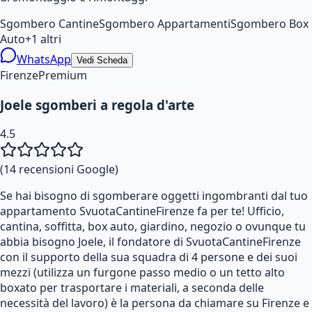
Sgombero Cantine
Sgombero Appartamenti
Sgombero Box
Auto
+
1
altri
WhatsApp
Vedi Scheda
Firenze
Premium
Joele sgomberi a regola d'arte
4.5
(
14
recensioni Google)
Se hai bisogno di sgomberare oggetti ingombranti dal tuo
appartamento SvuotaCantineFirenze fa per te! Ufficio,
cantina, soffitta, box auto, giardino, negozio o ovunque tu
abbia bisogno Joele, il fondatore di SvuotaCantineFirenze
con il supporto della sua squadra di 4 persone e dei suoi
mezzi (utilizza un furgone passo medio o un tetto alto
boxato per trasportare i materiali, a seconda delle
necessità del lavoro) è la persona da chiamare su Firenze e