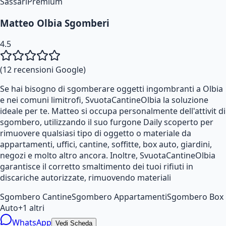
Sassari
Premium
Matteo Olbia Sgomberi
4.5
(
12
recensioni Google)
Se hai bisogno di sgomberare oggetti ingombranti a Olbia
e nei comuni limitrofi, SvuotaCantineOlbia la soluzione
ideale per te. Matteo si occupa personalmente dell'attivit di
sgombero, utilizzando il suo furgone Daily scoperto per
rimuovere qualsiasi tipo di oggetto o materiale da
appartamenti, uffici, cantine, soffitte, box auto, giardini,
negozi e molto altro ancora. Inoltre, SvuotaCantineOlbia
garantisce il corretto smaltimento dei tuoi rifiuti in
discariche autorizzate, rimuovendo materiali
Sgombero Cantine
Sgombero Appartamenti
Sgombero Box
Auto
+
1
altri
WhatsApp
Vedi Scheda