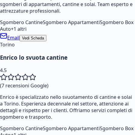
sgomberi di appartamenti, cantine e solai. Team esperto e
attrezzature professionali.
Sgombero Cantine
Sgombero Appartamenti
Sgombero Box
Auto
+
1
altri
Email
Vedi Scheda
Torino
Enrico lo svuota cantine
4.5
(
7
recensioni Google)
Enrico è specializzato nello svuotamento di cantine e solai
a Torino. Esperienza decennale nel settore, attenzione ai
dettagli e rispetto per i clienti. Offriamo servizi completi di
sgombero e trasporto.
Sgombero Cantine
Sgombero Appartamenti
Sgombero Box
Auto
+
1
altri