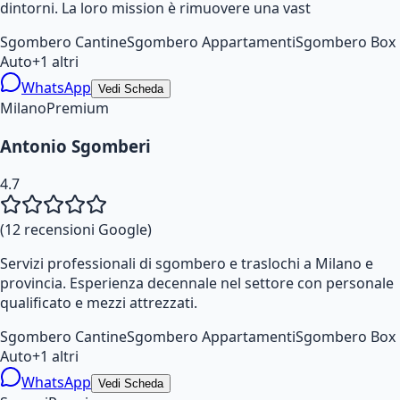
dintorni. La loro mission è rimuovere una vast
Sgombero Cantine
Sgombero Appartamenti
Sgombero Box
Auto
+
1
altri
WhatsApp
Vedi Scheda
Milano
Premium
Antonio Sgomberi
4.7
(
12
recensioni Google)
Servizi professionali di sgombero e traslochi a Milano e
provincia. Esperienza decennale nel settore con personale
qualificato e mezzi attrezzati.
Sgombero Cantine
Sgombero Appartamenti
Sgombero Box
Auto
+
1
altri
WhatsApp
Vedi Scheda