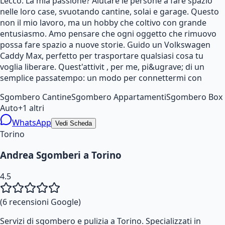
Lecco. La mia passione? Aiutare le persone a fare spazio
nelle loro case, svuotando cantine, solai e garage. Questo
non il mio lavoro, ma un hobby che coltivo con grande
entusiasmo. Amo pensare che ogni oggetto che rimuovo
possa fare spazio a nuove storie. Guido un Volkswagen
Caddy Max, perfetto per trasportare qualsiasi cosa tu
voglia liberare. Quest'attivit , per me, pi&ugrave; di un
semplice passatempo: un modo per connettermi con
Sgombero Cantine
Sgombero Appartamenti
Sgombero Box
Auto
+
1
altri
WhatsApp
Vedi Scheda
Torino
Andrea Sgomberi a Torino
4.5
(
6
recensioni Google)
Servizi di sgombero e pulizia a Torino. Specializzati in