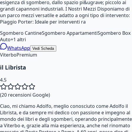
esigenza di sgombero, dallo spazio pi&ugrave; piccolo ai
grandi capannoni industriali. I Nostri Mezzi Disponiamo di
un parco mezzi versatile e adatto a ogni tipo di intervento:
Piaggio Porter: Ideale per interventi ra
Sgombero Cantine
Sgombero Appartamenti
Sgombero Box
Auto
+
1
altri
WhatsApp
Vedi Scheda
Viterbo
Premium
il Librista
4.5
(
20
recensioni Google)
Ciao, mi chiamo Adolfo, meglio conosciuto come Adolfo il
Librista, e da sempre mi dedico con passione e impegno al
mondo dei libri e degli sgomberi, operando principalmente
a Viterbo e, grazie alla mia esperienza, anche nel rinomato
mercato di Porta Portese a Roma. A 60 anni, posso dire di