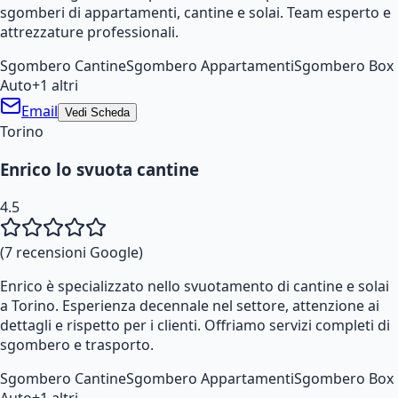
sgomberi di appartamenti, cantine e solai. Team esperto e
attrezzature professionali.
Sgombero Cantine
Sgombero Appartamenti
Sgombero Box
Auto
+
1
altri
Email
Vedi Scheda
Torino
Enrico lo svuota cantine
4.5
(
7
recensioni Google)
Enrico è specializzato nello svuotamento di cantine e solai
a Torino. Esperienza decennale nel settore, attenzione ai
dettagli e rispetto per i clienti. Offriamo servizi completi di
sgombero e trasporto.
Sgombero Cantine
Sgombero Appartamenti
Sgombero Box
Auto
+
1
altri