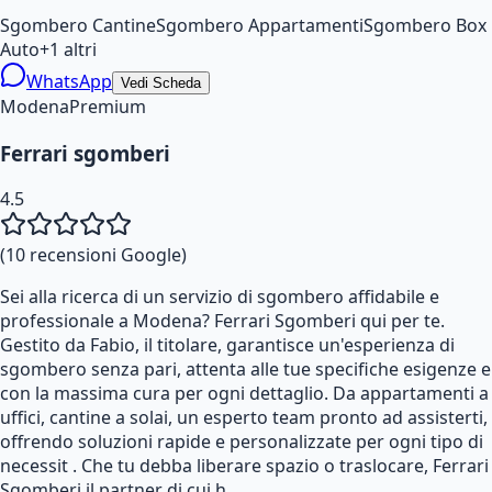
Sgombero Cantine
Sgombero Appartamenti
Sgombero Box
Auto
+
1
altri
WhatsApp
Vedi Scheda
Modena
Premium
Ferrari sgomberi
4.5
(
10
recensioni Google)
Sei alla ricerca di un servizio di sgombero affidabile e
professionale a Modena? Ferrari Sgomberi qui per te.
Gestito da Fabio, il titolare, garantisce un'esperienza di
sgombero senza pari, attenta alle tue specifiche esigenze e
con la massima cura per ogni dettaglio. Da appartamenti a
uffici, cantine a solai, un esperto team pronto ad assisterti,
offrendo soluzioni rapide e personalizzate per ogni tipo di
necessit . Che tu debba liberare spazio o traslocare, Ferrari
Sgomberi il partner di cui h