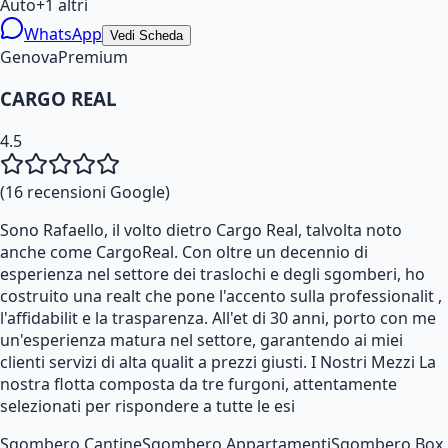
Auto
+
1
altri
WhatsApp
Vedi Scheda
Genova
Premium
CARGO REAL
4.5
(
16
recensioni Google)
Sono Rafaello, il volto dietro Cargo Real, talvolta noto
anche come CargoReal. Con oltre un decennio di
esperienza nel settore dei traslochi e degli sgomberi, ho
costruito una realt che pone l'accento sulla professionalit ,
l'affidabilit e la trasparenza. All'et di 30 anni, porto con me
un'esperienza matura nel settore, garantendo ai miei
clienti servizi di alta qualit a prezzi giusti. I Nostri Mezzi La
nostra flotta composta da tre furgoni, attentamente
selezionati per rispondere a tutte le esi
Sgombero Cantine
Sgombero Appartamenti
Sgombero Box