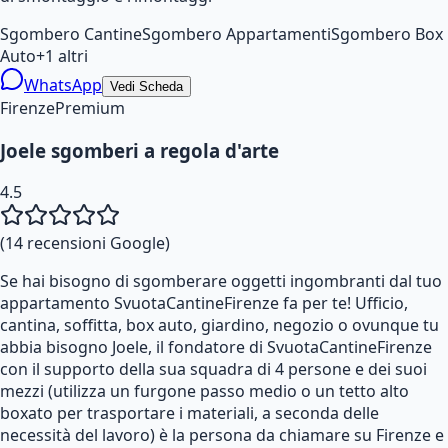
Sgombero Cantine
Sgombero Appartamenti
Sgombero Box
Auto
+
1
altri
WhatsApp
Vedi Scheda
Firenze
Premium
Joele sgomberi a regola d'arte
4.5
(
14
recensioni Google)
Se hai bisogno di sgomberare oggetti ingombranti dal tuo
appartamento SvuotaCantineFirenze fa per te! Ufficio,
cantina, soffitta, box auto, giardino, negozio o ovunque tu
abbia bisogno Joele, il fondatore di SvuotaCantineFirenze
con il supporto della sua squadra di 4 persone e dei suoi
mezzi (utilizza un furgone passo medio o un tetto alto
boxato per trasportare i materiali, a seconda delle
necessità del lavoro) è la persona da chiamare su Firenze e