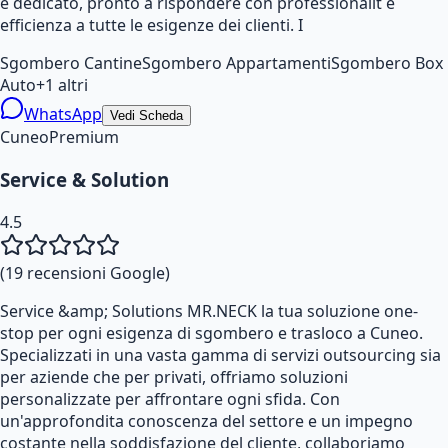
e dedicato, pronto a rispondere con professionalit e
efficienza a tutte le esigenze dei clienti. I
Sgombero Cantine
Sgombero Appartamenti
Sgombero Box
Auto
+
1
altri
WhatsApp
Vedi Scheda
Cuneo
Premium
Service & Solution
4.5
(
19
recensioni Google)
Service &amp; Solutions MR.NECK la tua soluzione one-
stop per ogni esigenza di sgombero e trasloco a Cuneo.
Specializzati in una vasta gamma di servizi outsourcing sia
per aziende che per privati, offriamo soluzioni
personalizzate per affrontare ogni sfida. Con
un'approfondita conoscenza del settore e un impegno
costante nella soddisfazione del cliente, collaboriamo