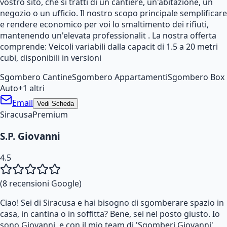
vostro sito, che si tratti di un cantiere, un'abitazione, un
negozio o un ufficio. Il nostro scopo principale semplificare
e rendere economico per voi lo smaltimento dei rifiuti,
mantenendo un'elevata professionalit . La nostra offerta
comprende: Veicoli variabili dalla capacit di 1.5 a 20 metri
cubi, disponibili in versioni
Sgombero Cantine
Sgombero Appartamenti
Sgombero Box
Auto
+
1
altri
Email
Vedi Scheda
Siracusa
Premium
S.P. Giovanni
4.5
(
8
recensioni Google)
Ciao! Sei di Siracusa e hai bisogno di sgomberare spazio in
casa, in cantina o in soffitta? Bene, sei nel posto giusto. Io
sono Giovanni, e con il mio team di 'Sgomberi Giovanni',