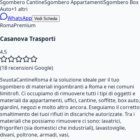
Sgombero Cantine
Sgombero Appartamenti
Sgombero Box
Auto
+
1
altri
WhatsApp
Vedi Scheda
Roma
Premium
Casanova Trasporti
4.5
(
18
recensioni Google)
SvuotaCantineRoma è la soluzione ideale per il tuo
sgombero di materiali ingombranti a Roma e nei comuni
limitrofi. Ci occupiamo di rimuovere tutti i tipi di oggetti e
materiali da appartamenti, uffici, cantine, soffitte, box auto,
giardini, negozi e molto altro ancora. Eseguiamo il corretto
smaltimento dei tuoi rifiuti in discariche autorizzate. Tra i
materiali che possiamo rimuovere ci sono: lavatrici,
frigoriferi (sia domestici che industriali), lavastoviglie,
divani, poltrone, armadi, vasi,