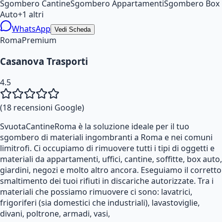
Sgombero Cantine
Sgombero Appartamenti
Sgombero Box
Auto
+
1
altri
WhatsApp
Vedi Scheda
Roma
Premium
Casanova Trasporti
4.5
(
18
recensioni Google)
SvuotaCantineRoma è la soluzione ideale per il tuo
sgombero di materiali ingombranti a Roma e nei comuni
limitrofi. Ci occupiamo di rimuovere tutti i tipi di oggetti e
materiali da appartamenti, uffici, cantine, soffitte, box auto,
giardini, negozi e molto altro ancora. Eseguiamo il corretto
smaltimento dei tuoi rifiuti in discariche autorizzate. Tra i
materiali che possiamo rimuovere ci sono: lavatrici,
frigoriferi (sia domestici che industriali), lavastoviglie,
divani, poltrone, armadi, vasi,