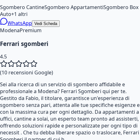
Sgombero Cantine
Sgombero Appartamenti
Sgombero Box
Auto
+
1
altri
WhatsApp
Vedi Scheda
Modena
Premium
Ferrari sgomberi
4.5
(
10
recensioni Google)
Sei alla ricerca di un servizio di sgombero affidabile e
professionale a Modena? Ferrari Sgomberi qui per te.
Gestito da Fabio, il titolare, garantisce un'esperienza di
sgombero senza pari, attenta alle tue specifiche esigenze e
con la massima cura per ogni dettaglio. Da appartamenti a
uffici, cantine a solai, un esperto team pronto ad assisterti,
offrendo soluzioni rapide e personalizzate per ogni tipo di
necessit . Che tu debba liberare spazio o traslocare, Ferrari
Sgomberi il partner di cui h