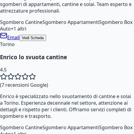
sgomberi di appartamenti, cantine e solai. Team esperto e
attrezzature professionali.
Sgombero Cantine
Sgombero Appartamenti
Sgombero Box
Auto
+
1
altri
Email
Vedi Scheda
Torino
Enrico lo svuota cantine
4.5
(
7
recensioni Google)
Enrico è specializzato nello svuotamento di cantine e solai
a Torino. Esperienza decennale nel settore, attenzione ai
dettagli e rispetto per i clienti. Offriamo servizi completi di
sgombero e trasporto.
Sgombero Cantine
Sgombero Appartamenti
Sgombero Box
Auto
+
1
altri