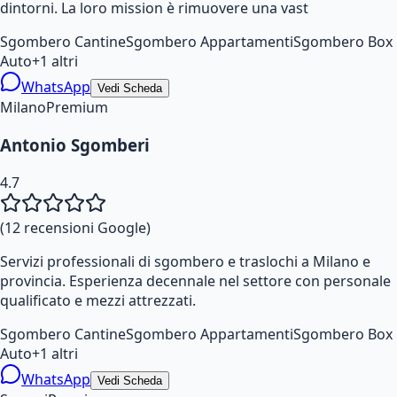
dintorni. La loro mission è rimuovere una vast
Sgombero Cantine
Sgombero Appartamenti
Sgombero Box
Auto
+
1
altri
WhatsApp
Vedi Scheda
Milano
Premium
Antonio Sgomberi
4.7
(
12
recensioni Google)
Servizi professionali di sgombero e traslochi a Milano e
provincia. Esperienza decennale nel settore con personale
qualificato e mezzi attrezzati.
Sgombero Cantine
Sgombero Appartamenti
Sgombero Box
Auto
+
1
altri
WhatsApp
Vedi Scheda