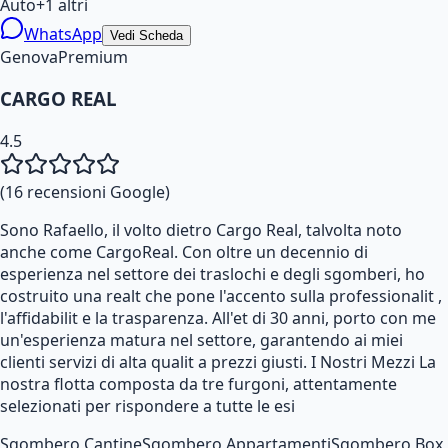
Auto
+
1
altri
WhatsApp
Vedi Scheda
Genova
Premium
CARGO REAL
4.5
(
16
recensioni Google)
Sono Rafaello, il volto dietro Cargo Real, talvolta noto
anche come CargoReal. Con oltre un decennio di
esperienza nel settore dei traslochi e degli sgomberi, ho
costruito una realt che pone l'accento sulla professionalit ,
l'affidabilit e la trasparenza. All'et di 30 anni, porto con me
un'esperienza matura nel settore, garantendo ai miei
clienti servizi di alta qualit a prezzi giusti. I Nostri Mezzi La
nostra flotta composta da tre furgoni, attentamente
selezionati per rispondere a tutte le esi
Sgombero Cantine
Sgombero Appartamenti
Sgombero Box