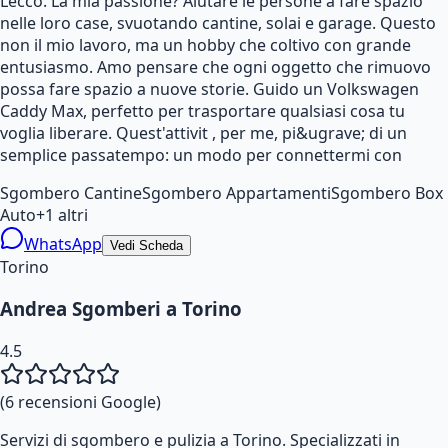
Lecco. La mia passione? Aiutare le persone a fare spazio
nelle loro case, svuotando cantine, solai e garage. Questo
non il mio lavoro, ma un hobby che coltivo con grande
entusiasmo. Amo pensare che ogni oggetto che rimuovo
possa fare spazio a nuove storie. Guido un Volkswagen
Caddy Max, perfetto per trasportare qualsiasi cosa tu
voglia liberare. Quest'attivit , per me, pi&ugrave; di un
semplice passatempo: un modo per connettermi con
Sgombero Cantine
Sgombero Appartamenti
Sgombero Box
Auto
+
1
altri
WhatsApp
Vedi Scheda
Torino
Andrea Sgomberi a Torino
4.5
(
6
recensioni Google)
Servizi di sgombero e pulizia a Torino. Specializzati in