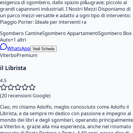
esigenza di sgombero, dallo spazio pi&ugrave; piccolo ai
grandi capannoni industriali. I Nostri Mezzi Disponiamo di
un parco mezzi versatile e adatto a ogni tipo di intervento:
Piaggio Porter: Ideale per interventi ra
Sgombero Cantine
Sgombero Appartamenti
Sgombero Box
Auto
+
1
altri
WhatsApp
Vedi Scheda
Viterbo
Premium
il Librista
4.5
(
20
recensioni Google)
Ciao, mi chiamo Adolfo, meglio conosciuto come Adolfo il
Librista, e da sempre mi dedico con passione e impegno al
mondo dei libri e degli sgomberi, operando principalmente
a Viterbo e, grazie alla mia esperienza, anche nel rinomato
mercato di Porta Portese a Roma. A 60 anni, posso dire di