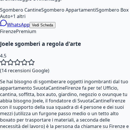
Sgombero Cantine
Sgombero Appartamenti
Sgombero Box
Auto
+
1
altri
WhatsApp
Vedi Scheda
Firenze
Premium
Joele sgomberi a regola d'arte
4.5
(
14
recensioni Google)
Se hai bisogno di sgomberare oggetti ingombranti dal tuo
appartamento SvuotaCantineFirenze fa per te! Ufficio,
cantina, soffitta, box auto, giardino, negozio o ovunque tu
abbia bisogno Joele, il fondatore di SvuotaCantineFirenze
con il supporto della sua squadra di 4 persone e dei suoi
mezzi (utilizza un furgone passo medio o un tetto alto
boxato per trasportare i materiali, a seconda delle
necessità del lavoro) è la persona da chiamare su Firenze e