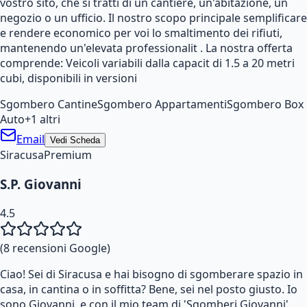
vostro sito, che si tratti di un cantiere, un'abitazione, un
negozio o un ufficio. Il nostro scopo principale semplificare
e rendere economico per voi lo smaltimento dei rifiuti,
mantenendo un'elevata professionalit . La nostra offerta
comprende: Veicoli variabili dalla capacit di 1.5 a 20 metri
cubi, disponibili in versioni
Sgombero Cantine
Sgombero Appartamenti
Sgombero Box
Auto
+
1
altri
Email
Vedi Scheda
Siracusa
Premium
S.P. Giovanni
4.5
(
8
recensioni Google)
Ciao! Sei di Siracusa e hai bisogno di sgomberare spazio in
casa, in cantina o in soffitta? Bene, sei nel posto giusto. Io
sono Giovanni, e con il mio team di 'Sgomberi Giovanni',