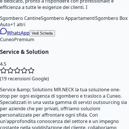
e dedicato, pronto a rispondere con professionalit e
efficienza a tutte le esigenze dei clienti. I
Sgombero Cantine
Sgombero Appartamenti
Sgombero Box
Auto
+
1
altri
WhatsApp
Vedi Scheda
Cuneo
Premium
Service & Solution
4.5
(
19
recensioni Google)
Service &amp; Solutions MR.NECK la tua soluzione one-
stop per ogni esigenza di sgombero e trasloco a Cuneo.
Specializzati in una vasta gamma di servizi outsourcing sia
per aziende che per privati, offriamo soluzioni
personalizzate per affrontare ogni sfida. Con
un'approfondita conoscenza del settore e un impegno
costante nella soddisfazione del cliente, collaboriamo