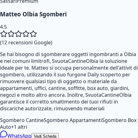
Sassari
Premium
Matteo Olbia Sgomberi
4.5
(
12
recensioni Google)
Se hai bisogno di sgomberare oggetti ingombranti a Olbia
e nei comuni limitrofi, SvuotaCantineOlbia la soluzione
ideale per te. Matteo si occupa personalmente dell'attivit di
sgombero, utilizzando il suo furgone Daily scoperto per
rimuovere qualsiasi tipo di oggetto o materiale da
appartamenti, uffici, cantine, soffitte, box auto, giardini,
negozi e molto altro ancora. Inoltre, SvuotaCantineOlbia
garantisce il corretto smaltimento dei tuoi rifiuti in
discariche autorizzate, rimuovendo materiali
Sgombero Cantine
Sgombero Appartamenti
Sgombero Box
Auto
+
1
altri
WhatsApp
Vedi Scheda