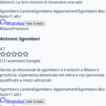
dintorni. La loro mission è rimuovere una vast
Sgombero Cantine
Sgombero Appartamenti
Sgombero Box
Auto
+
1
altri
WhatsApp
Vedi Scheda
Milano
Premium
Antonio Sgomberi
4.7
(
12
recensioni Google)
Servizi professionali di sgombero e traslochi a Milano e
provincia. Esperienza decennale nel settore con personale
qualificato e mezzi attrezzati.
Sgombero Cantine
Sgombero Appartamenti
Sgombero Box
Auto
+
1
altri
WhatsApp
Vedi Scheda