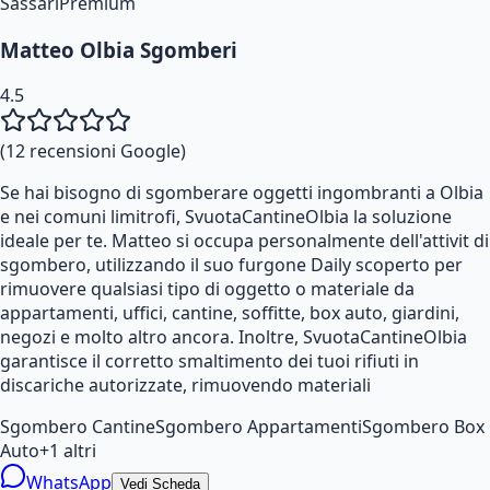
Sassari
Premium
Matteo Olbia Sgomberi
4.5
(
12
recensioni Google)
Se hai bisogno di sgomberare oggetti ingombranti a Olbia
e nei comuni limitrofi, SvuotaCantineOlbia la soluzione
ideale per te. Matteo si occupa personalmente dell'attivit di
sgombero, utilizzando il suo furgone Daily scoperto per
rimuovere qualsiasi tipo di oggetto o materiale da
appartamenti, uffici, cantine, soffitte, box auto, giardini,
negozi e molto altro ancora. Inoltre, SvuotaCantineOlbia
garantisce il corretto smaltimento dei tuoi rifiuti in
discariche autorizzate, rimuovendo materiali
Sgombero Cantine
Sgombero Appartamenti
Sgombero Box
Auto
+
1
altri
WhatsApp
Vedi Scheda