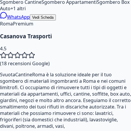
Sgombero Cantine
Sgombero Appartamenti
Sgombero Box
Auto
+
1
altri
WhatsApp
Vedi Scheda
Roma
Premium
Casanova Trasporti
4.5
(
18
recensioni Google)
SvuotaCantineRoma è la soluzione ideale per il tuo
sgombero di materiali ingombranti a Roma e nei comuni
limitrofi. Ci occupiamo di rimuovere tutti i tipi di oggetti e
materiali da appartamenti, uffici, cantine, soffitte, box auto,
giardini, negozi e molto altro ancora. Eseguiamo il corretto
smaltimento dei tuoi rifiuti in discariche autorizzate. Tra i
materiali che possiamo rimuovere ci sono: lavatrici,
frigoriferi (sia domestici che industriali), lavastoviglie,
divani, poltrone, armadi, vasi,