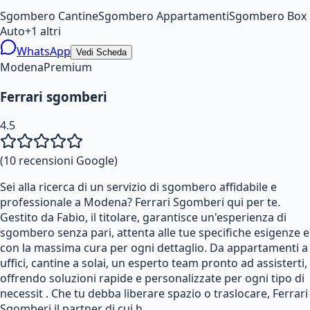
Sgombero Cantine
Sgombero Appartamenti
Sgombero Box
Auto
+
1
altri
WhatsApp
Vedi Scheda
Modena
Premium
Ferrari sgomberi
4.5
(
10
recensioni Google)
Sei alla ricerca di un servizio di sgombero affidabile e
professionale a Modena? Ferrari Sgomberi qui per te.
Gestito da Fabio, il titolare, garantisce un'esperienza di
sgombero senza pari, attenta alle tue specifiche esigenze e
con la massima cura per ogni dettaglio. Da appartamenti a
uffici, cantine a solai, un esperto team pronto ad assisterti,
offrendo soluzioni rapide e personalizzate per ogni tipo di
necessit . Che tu debba liberare spazio o traslocare, Ferrari
Sgomberi il partner di cui h