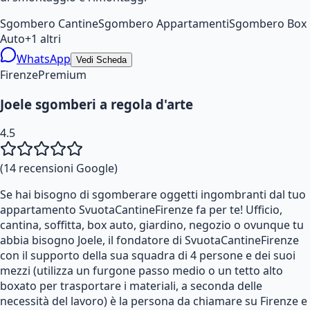
Sgombero Cantine
Sgombero Appartamenti
Sgombero Box
Auto
+
1
altri
WhatsApp
Vedi Scheda
Firenze
Premium
Joele sgomberi a regola d'arte
4.5
(
14
recensioni Google)
Se hai bisogno di sgomberare oggetti ingombranti dal tuo
appartamento SvuotaCantineFirenze fa per te! Ufficio,
cantina, soffitta, box auto, giardino, negozio o ovunque tu
abbia bisogno Joele, il fondatore di SvuotaCantineFirenze
con il supporto della sua squadra di 4 persone e dei suoi
mezzi (utilizza un furgone passo medio o un tetto alto
boxato per trasportare i materiali, a seconda delle
necessità del lavoro) è la persona da chiamare su Firenze e