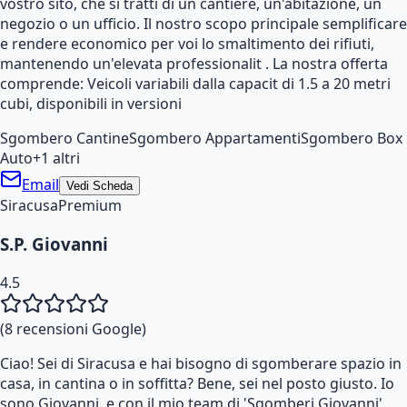
vostro sito, che si tratti di un cantiere, un'abitazione, un
negozio o un ufficio. Il nostro scopo principale semplificare
e rendere economico per voi lo smaltimento dei rifiuti,
mantenendo un'elevata professionalit . La nostra offerta
comprende: Veicoli variabili dalla capacit di 1.5 a 20 metri
cubi, disponibili in versioni
Sgombero Cantine
Sgombero Appartamenti
Sgombero Box
Auto
+
1
altri
Email
Vedi Scheda
Siracusa
Premium
S.P. Giovanni
4.5
(
8
recensioni Google)
Ciao! Sei di Siracusa e hai bisogno di sgomberare spazio in
casa, in cantina o in soffitta? Bene, sei nel posto giusto. Io
sono Giovanni, e con il mio team di 'Sgomberi Giovanni',