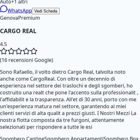
Auto
+
1
altri
WhatsApp
Vedi Scheda
Genova
Premium
CARGO REAL
4.5
(
16
recensioni Google)
Sono Rafaello, il volto dietro Cargo Real, talvolta noto
anche come CargoReal. Con oltre un decennio di
esperienza nel settore dei traslochi e degli sgomberi, ho
costruito una realt che pone l'accento sulla professionalit ,
l'affidabilit e la trasparenza. All'et di 30 anni, porto con me
un'esperienza matura nel settore, garantendo ai miei
clienti servizi di alta qualit a prezzi giusti. I Nostri Mezzi La
nostra flotta composta da tre furgoni, attentamente
selezionati per rispondere a tutte le esi
Sgombero Cantine
Sgombero Appartamenti
Sgombero Box