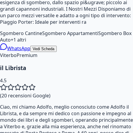
esigenza di sgombero, dallo spazio pi&ugrave; piccolo ai
grandi capannoni industriali. I Nostri Mezzi Disponiamo di
un parco mezzi versatile e adatto a ogni tipo di intervento:
Piaggio Porter: Ideale per interventi ra
Sgombero Cantine
Sgombero Appartamenti
Sgombero Box
Auto
+
1
altri
WhatsApp
Vedi Scheda
Viterbo
Premium
il Librista
4.5
(
20
recensioni Google)
Ciao, mi chiamo Adolfo, meglio conosciuto come Adolfo il
Librista, e da sempre mi dedico con passione e impegno al
mondo dei libri e degli sgomberi, operando principalmente
a Viterbo e, grazie alla mia esperienza, anche nel rinomato
mercato di Porta Portese a Roma. A 60 anni, posso dire di