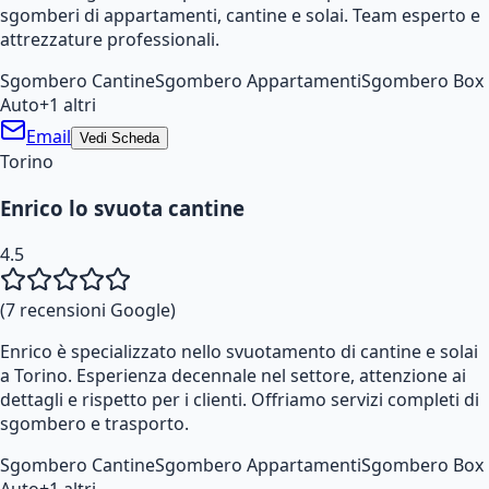
sgomberi di appartamenti, cantine e solai. Team esperto e
attrezzature professionali.
Sgombero Cantine
Sgombero Appartamenti
Sgombero Box
Auto
+
1
altri
Email
Vedi Scheda
Torino
Enrico lo svuota cantine
4.5
(
7
recensioni Google)
Enrico è specializzato nello svuotamento di cantine e solai
a Torino. Esperienza decennale nel settore, attenzione ai
dettagli e rispetto per i clienti. Offriamo servizi completi di
sgombero e trasporto.
Sgombero Cantine
Sgombero Appartamenti
Sgombero Box
Auto
+
1
altri