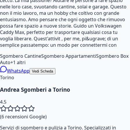
Lecco. La mia passione? Aiutare le persone a fare spazio
nelle loro case, svuotando cantine, solai e garage. Questo
non il mio lavoro, ma un hobby che coltivo con grande
entusiasmo. Amo pensare che ogni oggetto che rimuovo
possa fare spazio a nuove storie. Guido un Volkswagen
Caddy Max, perfetto per trasportare qualsiasi cosa tu
voglia liberare. Quest'attivit , per me, pi&ugrave; di un
semplice passatempo: un modo per connettermi con
Sgombero Cantine
Sgombero Appartamenti
Sgombero Box
Auto
+
1
altri
WhatsApp
Vedi Scheda
Torino
Andrea Sgomberi a Torino
4.5
(
6
recensioni Google)
Servizi di sgombero e pulizia a Torino. Specializzati in