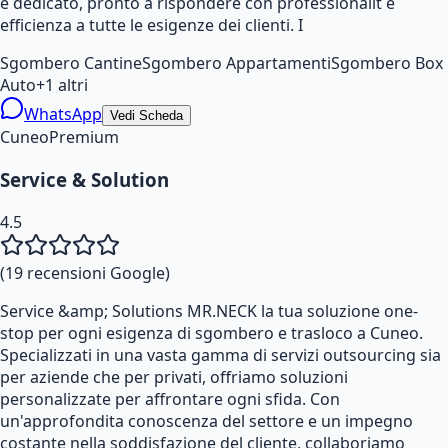
e dedicato, pronto a rispondere con professionalit e
efficienza a tutte le esigenze dei clienti. I
Sgombero Cantine
Sgombero Appartamenti
Sgombero Box
Auto
+
1
altri
WhatsApp
Vedi Scheda
Cuneo
Premium
Service & Solution
4.5
(
19
recensioni Google)
Service &amp; Solutions MR.NECK la tua soluzione one-
stop per ogni esigenza di sgombero e trasloco a Cuneo.
Specializzati in una vasta gamma di servizi outsourcing sia
per aziende che per privati, offriamo soluzioni
personalizzate per affrontare ogni sfida. Con
un'approfondita conoscenza del settore e un impegno
costante nella soddisfazione del cliente, collaboriamo